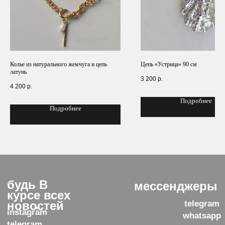
© 2025, Интернет-магазин LUCHI ИП
*instagram принадлежит компании Meta,
Казанцева Светлана Юрьевна ИНН:
признанной экстремистской
616704044713
организацией и запрещенной в РФ
ОГРН: 322619600168906
МЕНЮ
КОРЗИНА
Колье из натурального жемчуга и цепь
Цепь «Устрица» 90 см
латунь
3 200
р.
4 200
р.
Подробнее
Подробнее