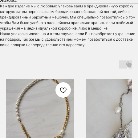
Упаковка
vkontakte
Каждое изделие мы c любовью упаковываем в брендированную коробку,
которую затем перевязываем брендированной атласной лентой, либо в
брендированный бархатный мешочек. Мы специально позаботились о том,
сотрудничество с Luchi
чтобы Вам было удобно в дальнейшем правильно хранить свои любимый
украшения – в индивидуальной коробочке, либо в мешочке.
Мы открыты к совместным
проектам и ярким идеям
Наша упаковка идеальна и в том случае, если Вы приобретает украшение
По вопросам сотрудничества:
на подарок. Так же мы с удовольствием можем позаботиться о доставке
sk@luchistore.ru
ваше подарка непосредственно его адрессату
контакты
+7 (919) 873-44-01
sk@luchistore.ru
Сайт разработан
polinasha.an
Политика конфиденциальности
Публичная оферта
Обработка данных