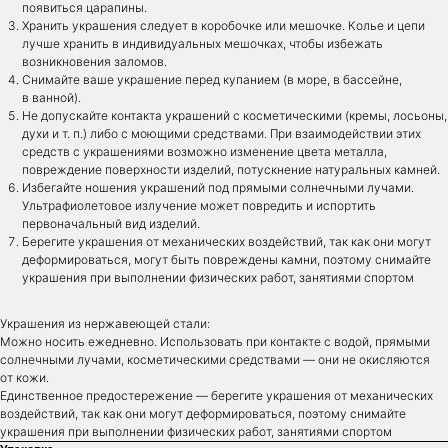
появиться царапины.
Хранить украшения следует в коробочке или мешочке. Колье и цепи
лучше хранить в индивидуальных мешочках, чтобы избежать
возникновения заломов.
Снимайте ваше украшение перед купанием (в море, в бассейне,
в ванной).
Не допускайте контакта украшений с косметическими (кремы, лосьоны,
духи и т. п.) либо с моющими средствами. При взаимодействии этих
средств с украшениями возможно изменение цвета металла,
повреждение поверхности изделий, потускнение натуральных камней.
Избегайте ношения украшений под прямыми солнечными лучами.
Ультрафиолетовое излучение может повредить и испортить
первоначальный вид изделий.
Берегите украшения от механических воздействий, так как они могут
деформироваться, могут быть повреждены камни, поэтому снимайте
украшения при выполнении физических работ, занятиями спортом
Украшения из нержавеющей стали:
Можно носить ежедневно. Использовать при контакте с водой, прямыми
солнечными лучами, косметическими средствами — они не окисляются
от кожи.
будь В
мессенджеры
Единственное предостережение — берегите украшения от механических
курсе всех
воздействий, так как они могут деформироваться, поэтому снимайте
новостей
telegram
*
instagram
украшения при выполнении физических работ, занятиями спортом
whatsapp
telegram