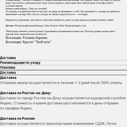
Розовый кварц — не просто минерал, а самый волшебный женский камень. Он отражает вашу способность любить;
вашу силу молчать, возможно даже когда хочется кричать; ваше право быть мягкой, даже если мир требует
стальных нервов.
Размер камня выбран , 12мм, не случайно!
Это размер, который чувствуется на коже: не давит, но напоминает о себе. Как уверенность, которая не кричит, но
притягивает взгляды. Как счастье, которое не требует доказательств — его видно.
Надевая это украшение, чувствуется поистине волшебство, даже в сером дожде вы увидите розовое сияние.
Детали:
Натуральный розовый кварц, 12мм, Гематит 10мм. Нержавеющая сталь
⁠*Некоторые элементы, используемые в украшении в ограниченном количестве. Поэтому разные партии одного
изделия могут незначительно отличаться
Коллекция: Роскошь Барокко
Коллекция: Браслет "Твой путь"
Доставка
Рекомендации по уходу
Упаковка
Доставка
Доставка
Отправка заказа осуществляется в течение 1−2 дней после 100% оплаты.
Доставка по Ростов-на-Дону:
Доставка по городу Ростов-на-Дону осуществляется курьерской службой
Яндекс. Стоимость и время доставки рассчитывается в день отправки
по тарифам Яндекс.
Доставка по России:
Доставка осуществляется транспортными компаниями: СДЭК, Почта.